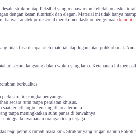
 desain struktur atap fleksibel yang menawarkan keindahan arsitektur
gan dengan kesan futuristik dan elegan. Material ini tidak hanya mam
 itu, banyak arsitek profesional merekomendasikan penggunaan
kanopi 
ang tidak bisa dicapai oleh material atap logam atau polikarbonat. A
t matahari secara langsung dalam waktu yang lama. Ketahanan ini memasti
embran berkualitas:
n pada struktur rangka penyangga.
an secara rutin tanpa peralatan khusus.
saat terjadi angin kencang di area terbuka.
rang tanpa meningkatkan suhu panas di bawahnya.
s sehingga kenyamanan ruangan tetap terjaga.
rdas bagi pemilik rumah masa kini. Struktur yang ringan namun kokoh