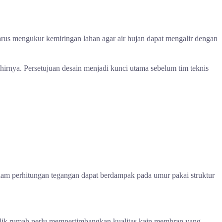
arus mengukur kemiringan lahan agar air hujan dapat mengalir dengan
irnya. Persetujuan desain menjadi kunci utama sebelum tim teknis
 dalam perhitungan tegangan dapat berdampak pada umur pakai struktur
emilik rumah perlu mempertimbangkan kualitas kain membran yang