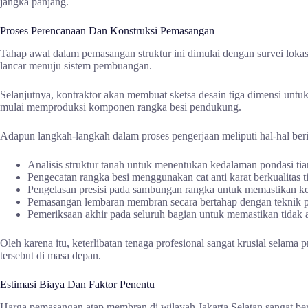
jangka panjang.
Proses Perencanaan Dan Konstruksi Pemasangan
Tahap awal dalam pemasangan struktur ini dimulai dengan survei loka
lancar menuju sistem pembuangan.
Selanjutnya, kontraktor akan membuat sketsa desain tiga dimensi unt
mulai memproduksi komponen rangka besi pendukung.
Adapun langkah-langkah dalam proses pengerjaan meliputi hal-hal beri
Analisis struktur tanah untuk menentukan kedalaman pondasi ti
Pengecatan rangka besi menggunakan cat anti karat berkualitas t
Pengelasan presisi pada sambungan rangka untuk memastikan k
Pemasangan lembaran membran secara bertahap dengan teknik pe
Pemeriksaan akhir pada seluruh bagian untuk memastikan tidak a
Oleh karena itu, keterlibatan tenaga profesional sangat krusial selam
tersebut di masa depan.
Estimasi Biaya Dan Faktor Penentu
Harga pemasangan atap membran di wilayah Jakarta Selatan sangat ber