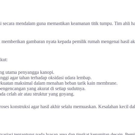
si secara mendalam guna memastikan keamanan titik tumpu. Tim ahli h
uk memberikan gambaran nyata kepada pemilik rumah mengenai hasil akh
kut:
ang utama penyangga kanopi.
inggi agar tahan terhadap oksidasi udara lembap.
ekuatan maksimal dalam menahan beban tarik kain membrane.
ngencangan yang akurat di setiap sudutnya.
da celah air atau struktur yang goyang.
a proses konstruksi agar hasil akhir selalu memuaskan. Kesalahan kecil
variasi tergantung pada luasan area dan tingkat kerumitan desain. P