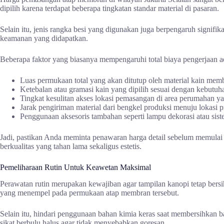
dipilih karena terdapat beberapa tingkatan standar material di pasaran.
Selain itu, jenis rangka besi yang digunakan juga berpengaruh signif
keamanan yang didapatkan.
Beberapa faktor yang biasanya mempengaruhi total biaya pengerjaan a
Luas permukaan total yang akan ditutup oleh material kain memb
Ketebalan atau gramasi kain yang dipilih sesuai dengan kebutuha
Tingkat kesulitan akses lokasi pemasangan di area perumahan yan
Jarak pengiriman material dari bengkel produksi menuju lokasi pr
Penggunaan aksesoris tambahan seperti lampu dekorasi atau sis
Jadi, pastikan Anda meminta penawaran harga detail sebelum memulai 
berkualitas yang tahan lama sekaligus estetis.
Pemeliharaan Rutin Untuk Keawetan Maksimal
Perawatan rutin merupakan kewajiban agar tampilan kanopi tetap bers
yang menempel pada permukaan atap membran tersebut.
Selain itu, hindari penggunaan bahan kimia keras saat membersihkan 
sikat berbulu halus agar tidak menyebabkan goresan.