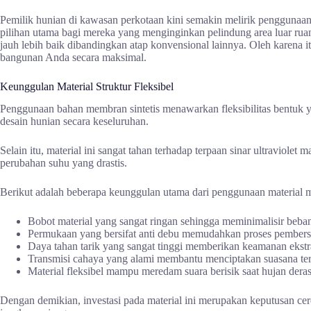
Pemilik hunian di kawasan perkotaan kini semakin melirik penggunaan
pilihan utama bagi mereka yang menginginkan pelindung area luar ruan
jauh lebih baik dibandingkan atap konvensional lainnya. Oleh karena
bangunan Anda secara maksimal.
Keunggulan Material Struktur Fleksibel
Penggunaan bahan membran sintetis menawarkan fleksibilitas bentuk y
desain hunian secara keseluruhan.
Selain itu, material ini sangat tahan terhadap terpaan sinar ultraviole
perubahan suhu yang drastis.
Berikut adalah beberapa keunggulan utama dari penggunaan material m
Bobot material yang sangat ringan sehingga meminimalisir beba
Permukaan yang bersifat anti debu memudahkan proses pembersih
Daya tahan tarik yang sangat tinggi memberikan keamanan ekstra 
Transmisi cahaya yang alami membantu menciptakan suasana te
Material fleksibel mampu meredam suara berisik saat hujan dera
Dengan demikian, investasi pada material ini merupakan keputusan ce