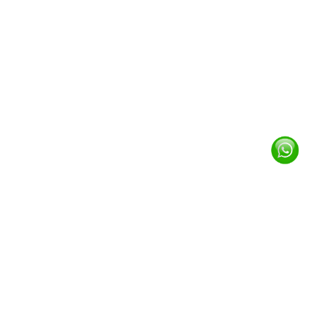
Brand Material Premium
Kami hanya menggunakan bahan kain membran
kualitas dunia untuk ketahanan dan estetika kanopi