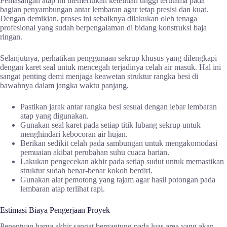
Pemasangan atap ini memerlukan ketelitian tinggi terutama pada
bagian penyambungan antar lembaran agar tetap presisi dan kuat.
Dengan demikian, proses ini sebaiknya dilakukan oleh tenaga
profesional yang sudah berpengalaman di bidang konstruksi baja
ringan.
Selanjutnya, perhatikan penggunaan sekrup khusus yang dilengkapi
dengan karet seal untuk mencegah terjadinya celah air masuk. Hal ini
sangat penting demi menjaga keawetan struktur rangka besi di
bawahnya dalam jangka waktu panjang.
Pastikan jarak antar rangka besi sesuai dengan lebar lembaran
atap yang digunakan.
Gunakan seal karet pada setiap titik lubang sekrup untuk
menghindari kebocoran air hujan.
Berikan sedikit celah pada sambungan untuk mengakomodasi
pemuaian akibat perubahan suhu cuaca harian.
Lakukan pengecekan akhir pada setiap sudut untuk memastikan
struktur sudah benar-benar kokoh berdiri.
Gunakan alat pemotong yang tajam agar hasil potongan pada
lembaran atap terlihat rapi.
Estimasi Biaya Pengerjaan Proyek
Penentuan harga akhir sangat bergantung pada luas area yang akan