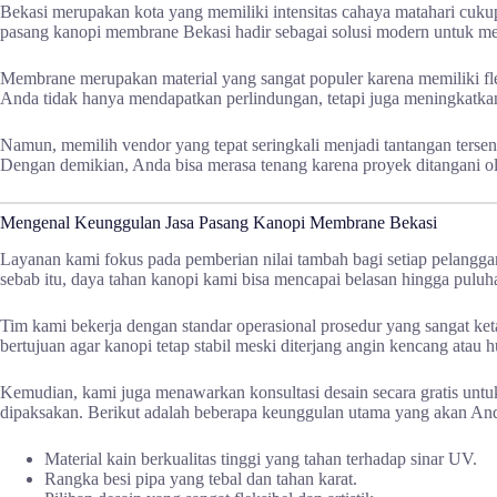
Bekasi merupakan kota yang memiliki intensitas cahaya matahari cuku
pasang kanopi membrane Bekasi hadir sebagai solusi modern untuk mem
Membrane merupakan material yang sangat populer karena memiliki flek
Anda tidak hanya mendapatkan perlindungan, tetapi juga meningkatkan n
Namun, memilih vendor yang tepat seringkali menjadi tantangan ters
Dengan demikian, Anda bisa merasa tenang karena proyek ditangani ol
Mengenal Keunggulan Jasa Pasang Kanopi Membrane Bekasi
Layanan kami fokus pada pemberian nilai tambah bagi setiap pelanggan
sebab itu, daya tahan kanopi kami bisa mencapai belasan hingga pulu
Tim kami bekerja dengan standar operasional prosedur yang sangat keta
bertujuan agar kanopi tetap stabil meski diterjang angin kencang atau h
Kemudian, kami juga menawarkan konsultasi desain secara gratis untuk
dipaksakan. Berikut adalah beberapa keunggulan utama yang akan And
Material kain berkualitas tinggi yang tahan terhadap sinar UV.
Rangka besi pipa yang tebal dan tahan karat.