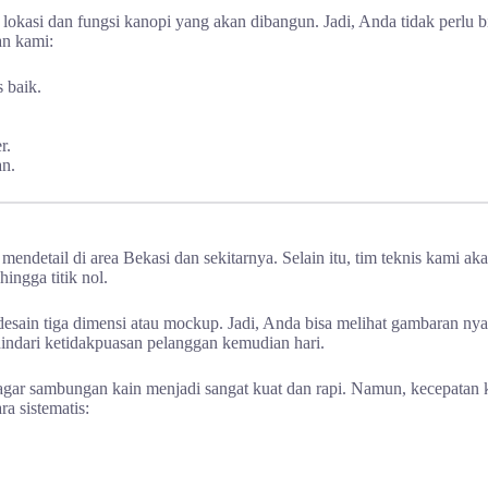
kasi dan fungsi kanopi yang akan dibangun. Jadi, Anda tidak perlu bi
an kami:
 baik.
r.
an.
endetail di area Bekasi dan sekitarnya. Selain itu, tim teknis kami ak
ingga titik nol.
esain tiga dimensi atau mockup. Jadi, Anda bisa melihat gambaran nyat
hindari ketidakpuasan pelanggan kemudian hari.
gar sambungan kain menjadi sangat kuat dan rapi. Namun, kecepatan ke
a sistematis: