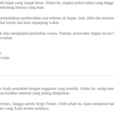
jadi hujan yang sangat deras. Selain itu, tingkat polusi udara yang tin
pelindung khusus yang kuat.
emudahkan pembersihan saat terkena air hujan. Jadi, debu dan kotora
hat bersih dan baru sepanjang waktu.
tak atau mengalami perubahan warna. Namun, perawatan ringan secara b
awarkan:
h.
 kain.
da sesuaikan dengan anggaran yang tersedia. Selain itu, setiap mere
n kualitas material yang paling diinginkan.
Heytex, hingga merek Serge Ferrari. Oleh sebab itu, kami menjamin ba
tas yang Anda terima nantinya.