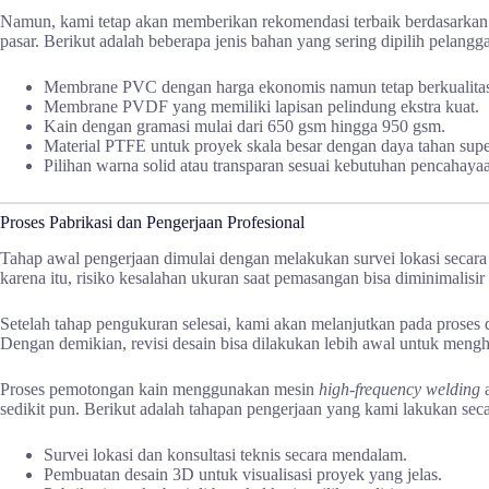
Namun, kami tetap akan memberikan rekomendasi terbaik berdasarkan lo
pasar. Berikut adalah beberapa jenis bahan yang sering dipilih pelangg
Membrane PVC dengan harga ekonomis namun tetap berkualitas
Membrane PVDF yang memiliki lapisan pelindung ekstra kuat.
Kain dengan gramasi mulai dari 650 gsm hingga 950 gsm.
Material PTFE untuk proyek skala besar dengan daya tahan supe
Pilihan warna solid atau transparan sesuai kebutuhan pencahaya
Proses Pabrikasi dan Pengerjaan Profesional
Tahap awal pengerjaan dimulai dengan melakukan survei lokasi secara m
karena itu, risiko kesalahan ukuran saat pemasangan bisa diminimalisir h
Setelah tahap pengukuran selesai, kami akan melanjutkan pada proses d
Dengan demikian, revisi desain bisa dilakukan lebih awal untuk meng
Proses pemotongan kain menggunakan mesin
high-frequency welding
a
sedikit pun. Berikut adalah tahapan pengerjaan yang kami lakukan secar
Survei lokasi dan konsultasi teknis secara mendalam.
Pembuatan desain 3D untuk visualisasi proyek yang jelas.