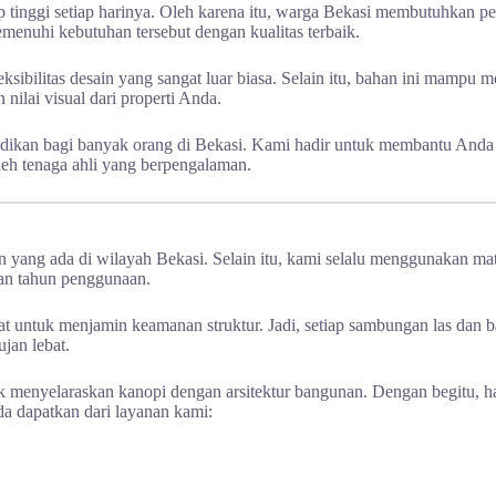
p tinggi setiap harinya. Oleh karena itu, warga Bekasi membutuhkan p
enuhi kebutuhan tersebut dengan kualitas terbaik.
sibilitas desain yang sangat luar biasa. Selain itu, bahan ini mampu 
ilai visual dari properti Anda.
endikan bagi banyak orang di Bekasi. Kami hadir untuk membantu Anda
eh tenaga ahli yang berpengalaman.
 yang ada di wilayah Bekasi. Selain itu, kami selalu menggunakan mat
han tahun penggunaan.
t untuk menjamin keamanan struktur. Jadi, setiap sambungan las dan ba
ujan lebat.
 menyelaraskan kanopi dengan arsitektur bangunan. Dengan begitu, has
a dapatkan dari layanan kami: