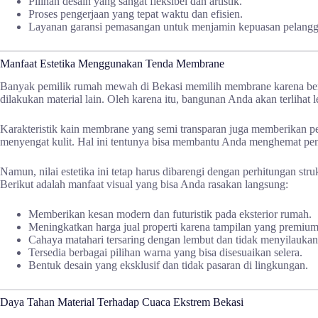
Pilihan desain yang sangat fleksibel dan artistik.
Proses pengerjaan yang tepat waktu dan efisien.
Layanan garansi pemasangan untuk menjamin kepuasan pelangg
Manfaat Estetika Menggunakan Tenda Membrane
Banyak pemilik rumah mewah di Bekasi memilih membrane karena bentu
dilakukan material lain. Oleh karena itu, bangunan Anda akan terlihat
Karakteristik kain membrane yang semi transparan juga memberikan pen
menyengat kulit. Hal ini tentunya bisa membantu Anda menghemat peng
Namun, nilai estetika ini tetap harus dibarengi dengan perhitungan str
Berikut adalah manfaat visual yang bisa Anda rasakan langsung:
Memberikan kesan modern dan futuristik pada eksterior rumah.
Meningkatkan harga jual properti karena tampilan yang premium
Cahaya matahari tersaring dengan lembut dan tidak menyilaukan
Tersedia berbagai pilihan warna yang bisa disesuaikan selera.
Bentuk desain yang eksklusif dan tidak pasaran di lingkungan.
Daya Tahan Material Terhadap Cuaca Ekstrem Bekasi