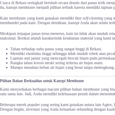
Cuaca di Bekasi seringkali berubah secara drastis dari panas terik men
itu, kanopi membrane menjadi pilihan terbaik karena memiliki lapisan 
Kain membrane yang kami gunakan memiliki fitur
self-cleaning
yang m
membandel pada kain. Dengan demikian, kanopi Anda akan selalu terli
Meskipun terpapar panas terus-menerus, kain ini tidak akan mudah re
maksimal. Berikut adalah karakteristik ketahanan material yang kami t
Tahan terhadap suhu panas yang sangat tinggi di Bekasi.
Memiliki elastisitas tinggi sehingga tidak mudah robek atau peca
Lapisan anti jamur yang mencegah bercak hitam pada permukaan
Rangka tahan korosi meski sering terkena air hujan asam.
Mampu menahan beban air hujan yang besar tanpa melengkung.
Pilihan Bahan Berkualitas untuk Kanopi Membrane
Kami menyediakan berbagai macam pilihan bahan membrane yang bisa An
satu sama lain. Jadi, Anda memiliki keleluasaan penuh dalam menentuka
Beberapa merek populer yang sering kami gunakan antara lain Agtex, 
Dengan begitu, investasi yang Anda keluarkan sebanding dengan kuali