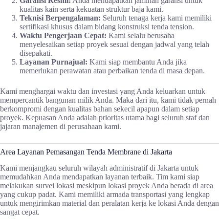
Garansi Resmi:
Anda mendapatkan jaminan garansi untuk
kualitas kain serta kekuatan struktur baja kami.
Teknisi Berpengalaman:
Seluruh tenaga kerja kami memiliki
sertifikasi khusus dalam bidang konstruksi tenda tension.
Waktu Pengerjaan Cepat:
Kami selalu berusaha
menyelesaikan setiap proyek sesuai dengan jadwal yang telah
disepakati.
Layanan Purnajual:
Kami siap membantu Anda jika
memerlukan perawatan atau perbaikan tenda di masa depan.
Kami menghargai waktu dan investasi yang Anda keluarkan untuk
mempercantik bangunan milik Anda. Maka dari itu, kami tidak pernah
berkompromi dengan kualitas bahan sekecil apapun dalam setiap
proyek. Kepuasan Anda adalah prioritas utama bagi seluruh staf dan
jajaran manajemen di perusahaan kami.
Area Layanan Pemasangan Tenda Membrane di Jakarta
Kami menjangkau seluruh wilayah administratif di Jakarta untuk
memudahkan Anda mendapatkan layanan terbaik. Tim kami siap
melakukan survei lokasi meskipun lokasi proyek Anda berada di area
yang cukup padat. Kami memiliki armada transportasi yang lengkap
untuk mengirimkan material dan peralatan kerja ke lokasi Anda dengan
sangat cepat.