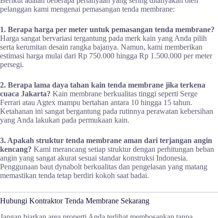
Berikut adalah beberapa pertanyaan yang sering ditanyakan oleh
pelanggan kami mengenai pemasangan tenda membrane:
1. Berapa harga per meter untuk pemasangan tenda membrane?
Harga sangat bervariasi tergantung pada merk kain yang Anda pilih
serta kerumitan desain rangka bajanya. Namun, kami memberikan
estimasi harga mulai dari Rp 750.000 hingga Rp 1.500.000 per meter
persegi.
2. Berapa lama daya tahan kain tenda membrane jika terkena
cuaca Jakarta?
Kain membrane berkualitas tinggi seperti Serge
Ferrari atau Agtex mampu bertahan antara 10 hingga 15 tahun.
Ketahanan ini sangat bergantung pada rutinnya perawatan kebersihan
yang Anda lakukan pada permukaan kain.
3. Apakah struktur tenda membrane aman dari terjangan angin
kencang?
Kami merancang setiap struktur dengan perhitungan beban
angin yang sangat akurat sesuai standar konstruksi Indonesia.
Penggunaan baut dynabolt berkualitas dan pengelasan yang matang
memastikan tenda tetap berdiri kokoh saat badai.
Hubungi Kontraktor Tenda Membrane Sekarang
Jangan biarkan area properti Anda terlihat membosankan tanpa