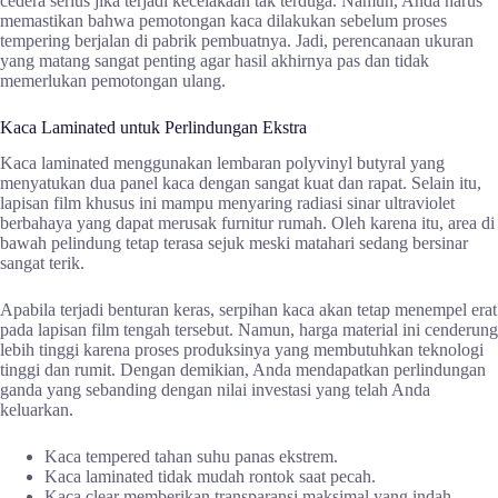
cedera serius jika terjadi kecelakaan tak terduga. Namun, Anda harus
memastikan bahwa pemotongan kaca dilakukan sebelum proses
tempering berjalan di pabrik pembuatnya. Jadi, perencanaan ukuran
yang matang sangat penting agar hasil akhirnya pas dan tidak
memerlukan pemotongan ulang.
Kaca Laminated untuk Perlindungan Ekstra
Kaca laminated menggunakan lembaran polyvinyl butyral yang
menyatukan dua panel kaca dengan sangat kuat dan rapat. Selain itu,
lapisan film khusus ini mampu menyaring radiasi sinar ultraviolet
berbahaya yang dapat merusak furnitur rumah. Oleh karena itu, area di
bawah pelindung tetap terasa sejuk meski matahari sedang bersinar
sangat terik.
Apabila terjadi benturan keras, serpihan kaca akan tetap menempel erat
pada lapisan film tengah tersebut. Namun, harga material ini cenderung
lebih tinggi karena proses produksinya yang membutuhkan teknologi
tinggi dan rumit. Dengan demikian, Anda mendapatkan perlindungan
ganda yang sebanding dengan nilai investasi yang telah Anda
keluarkan.
Kaca tempered tahan suhu panas ekstrem.
Kaca laminated tidak mudah rontok saat pecah.
Kaca clear memberikan transparansi maksimal yang indah.