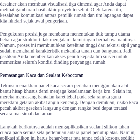
desainer akan membuat visualisasi tiga dimensi agar Anda dapat
melihat gambaran hasil akhir proyek tersebut. Oleh karena itu,
kesalahan komunikasi antara pemilik rumah dan tim lapangan dapat
kita hindari sejak awal pengerjaan.
Pengukuran presisi juga membantu menentukan titik tumpu utama
beban agar struktur tidak mengalami kemiringan berbahaya nantinya.
Namun, proses ini membutuhkan ketelitian tinggi dari teknisi sipil yang
sudah memahami karakteristik mekanika tanah dan bangunan. Jadi,
pastikan Anda memberikan akses penuh kepada tim survei untuk
memeriksa seluruh kondisi dinding penyangga rumah.
Pemasangan Kaca dan Sealant Kebocoran
Teknisi menaikkan panel kaca secara perlahan menggunakan alat
bantu hisap khusus demi menjaga keselamatan kerja kru. Selain itu,
mereka memasang bantalan karet tebal pada sela rangka guna
meredam getaran akibat angin kencang. Dengan demikian, risiko kaca
pecah akibat gesekan langsung dengan rangka besi dapat teratasi
secara maksimal dan aman.
Langkah berikutnya adalah mengaplikasikan sealant silikon tahan
cuaca pada semua sela pertemuan antara panel penutup atas. Namun,
aplikasi silikon ini harus benar-benar rata tanpa celah kosong sedikit