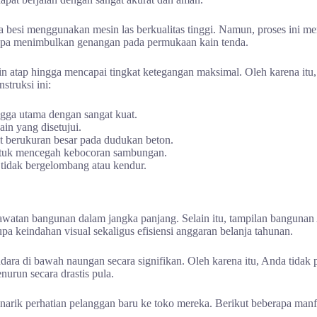
a besi menggunakan mesin las berkualitas tinggi. Namun, proses ini me
tanpa menimbulkan genangan pada permukaan kain tenda.
 atap hingga mencapai tingkat ketegangan maksimal. Oleh karena itu, 
struksi ini:
gga utama dengan sangat kuat.
ain yang disetujui.
 berukuran besar pada dudukan beton.
ntuk mencegah kebocoran sambungan.
tidak bergelombang atau kendur.
rawatan bangunan dalam jangka panjang. Selain itu, tampilan bangunan 
 keindahan visual sekaligus efisiensi anggaran belanja tahunan.
a di bawah naungan secara signifikan. Oleh karena itu, Anda tidak p
nurun secara drastis pula.
rik perhatian pelanggan baru ke toko mereka. Berikut beberapa manfa