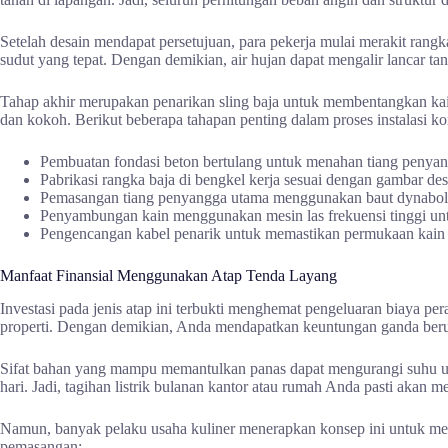
Setelah desain mendapat persetujuan, para pekerja mulai merakit rangk
sudut yang tepat. Dengan demikian, air hujan dapat mengalir lancar 
Tahap akhir merupakan penarikan sling baja untuk membentangkan kain
dan kokoh. Berikut beberapa tahapan penting dalam proses instalasi kon
Pembuatan fondasi beton bertulang untuk menahan tiang penyan
Pabrikasi rangka baja di bengkel kerja sesuai dengan gambar des
Pemasangan tiang penyangga utama menggunakan baut dynabolt
Penyambungan kain menggunakan mesin las frekuensi tinggi u
Pengencangan kabel penarik untuk memastikan permukaan kain 
Manfaat Finansial Menggunakan Atap Tenda Layang
Investasi pada jenis atap ini terbukti menghemat pengeluaran biaya pe
properti. Dengan demikian, Anda mendapatkan keuntungan ganda berupa
Sifat bahan yang mampu memantulkan panas dapat mengurangi suhu udar
hari. Jadi, tagihan listrik bulanan kantor atau rumah Anda pasti akan me
Namun, banyak pelaku usaha kuliner menerapkan konsep ini untuk mena
pemasangan: