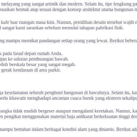
 melayang yang sangat artistik dan modern. Selain itu, tipe lengkung 
suaikan bentuk atap sesuai dengan konsep arsitektur utama bangunan 
 kafe luar ruangan masa kini. Namun, pemilihan desain tersebut wajib
l sangat kami sarankan sebelum memulai tahapan pabrikasi fisik.
 yang mampu memikat pandangan setiap orang yang lewat. Berikut bebera
ik pada fasad depan rumah Anda.
hujan ke saluran pembuangan bawah.
duh berskala besar yang sangat megah.
gerak kendaraan di area parkir.
 keselamatan seluruh penghuni bangunan di bawahnya. Selain itu, kam
 perlu khawatir menghadapi ancaman cuaca buruk yang ekstrem sekalipu
angka tidak mudah bergeser ataupun mengalami keretakan. Namun, kami
en pengikat menggunakan material baja antikarat berkekuatan tinggi d
p mampu bertahan dalam berbagai kondisi alam yang dinamis. Berikut a