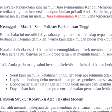
Masyarakat perkotaan kini memilih Jasa Pemasangan Kanopi Membrane 
estetika bangunan komersial maupun hunian pribadi Anda. Selain itu, pr
memesan layanan ini melalui
Jasa Pemasangan Kanopi
yang terpercaya
Keunggulan Material Serat Poliester Berkekuatan Tinggi
Bahan baku ini memiliki daya tahan yang luar biasa terhadap terpaan an
berbahaya. Dengan demikian, warna kain tidak mudah pudar meskipun t
Karakteristik elastis dari bahan ini memungkinkan arsitek membuat ber
Oleh karena itu, banyak pemilik properti mewah memilih bahan ini se
Jadi, Anda perlu mengetahui beberapa kelebihan teknis dari bahan berku
Serat kain memiliki ketahanan tinggi terhadap api sehingga tida
Lapisan pelindung debu memudahkan proses pembersihan secara 
Bobot material sangat ringan sehingga tidak membebani struktur
Daya tahan bahan ini mampu mencapai waktu pemakaian lebih da
Langkah Struktur Konstruksi Atap Fleksibel Modern
Tim ahli memulai pekerjaan dengan membuat perencanaan desain tiga di
tanah di lapangan. Jadi, seluruh perhitungan beban angin dan struktur 