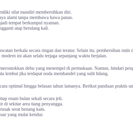
liki sifat mandiri membersihkan diri.
ahaya alami tanpa membawa hawa panas.
enjadi tempat berkumpul nyaman.
gganti atap berulang kali.
awatan berkala secara ringan dan teratur. Selain itu, pembersihan ru
p modern ini akan selalu terjaga sepanjang waktu berjalan.
 merontokkan debu yang menempel di permukaan. Namun, hindari pengg
ula lembut jika terdapat noda membandel yang sulit hilang.
ara optimal hingga belasan tahun lamanya. Berikut panduan praktis unt
ap enam bulan sekali secara jeli.
di sekitar area tiang penyangga.
rusak serat benang kain.
luar yang mulai kendur.