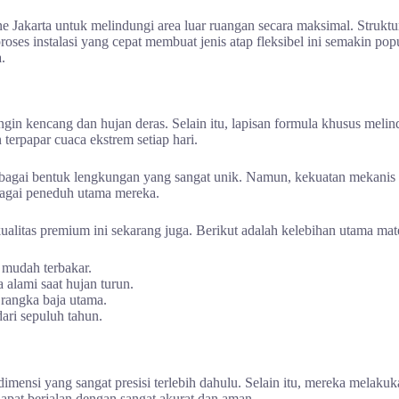
Jakarta untuk melindungi area luar ruangan secara maksimal. Struktu
oses instalasi yang cepat membuat jenis atap fleksibel ini semakin pop
.
gin kencang dan hujan deras. Selain itu, lapisan formula khusus melind
erpapar cuaca ekstrem setiap hari.
bagai bentuk lengkungan yang sangat unik. Namun, kekuatan mekanis ser
bagai peneduh utama mereka.
alitas premium ini sekarang juga. Berikut adalah kelebihan utama mater
k mudah terbakar.
alami saat hujan turun.
 rangka baja utama.
ri sepuluh tahun.
mensi yang sangat presisi terlebih dahulu. Selain itu, mereka melaku
dapat berjalan dengan sangat akurat dan aman.