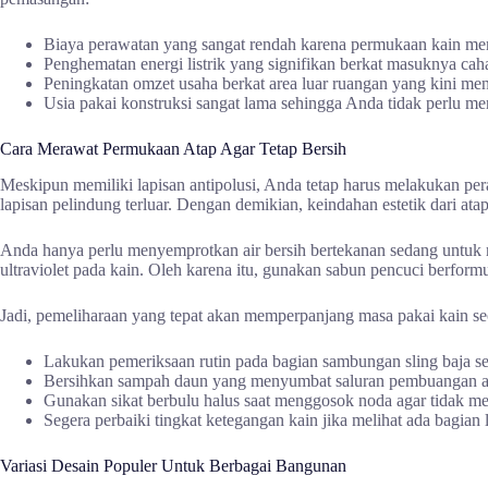
Biaya perawatan yang sangat rendah karena permukaan kain memi
Penghematan energi listrik yang signifikan berkat masuknya c
Peningkatan omzet usaha berkat area luar ruangan yang kini m
Usia pakai konstruksi sangat lama sehingga Anda tidak perlu men
Cara Merawat Permukaan Atap Agar Tetap Bersih
Meskipun memiliki lapisan antipolusi, Anda tetap harus melakukan per
lapisan pelindung terluar. Dengan demikian, keindahan estetik dari ata
Anda hanya perlu menyemprotkan air bersih bertekanan sedang untuk
ultraviolet pada kain. Oleh karena itu, gunakan sabun pencuci berform
Jadi, pemeliharaan yang tepat akan memperpanjang masa pakai kain sec
Lakukan pemeriksaan rutin pada bagian sambungan sling baja seti
Bersihkan sampah daun yang menyumbat saluran pembuangan air 
Gunakan sikat berbulu halus saat menggosok noda agar tidak me
Segera perbaiki tingkat ketegangan kain jika melihat ada bagian 
Variasi Desain Populer Untuk Berbagai Bangunan