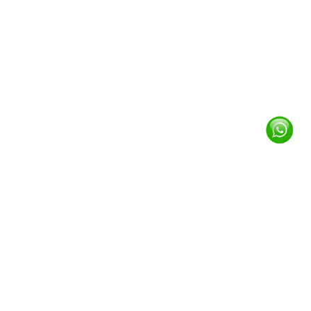
Brand Material Premium
Kami hanya menggunakan bahan kain membran
kualitas dunia untuk ketahanan dan estetika kanopi
Anda.