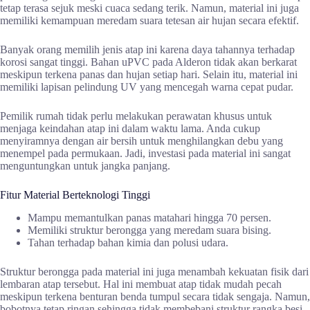
tetap terasa sejuk meski cuaca sedang terik. Namun, material ini juga
memiliki kemampuan meredam suara tetesan air hujan secara efektif.
Banyak orang memilih jenis atap ini karena daya tahannya terhadap
korosi sangat tinggi. Bahan uPVC pada Alderon tidak akan berkarat
meskipun terkena panas dan hujan setiap hari. Selain itu, material ini
memiliki lapisan pelindung UV yang mencegah warna cepat pudar.
Pemilik rumah tidak perlu melakukan perawatan khusus untuk
menjaga keindahan atap ini dalam waktu lama. Anda cukup
menyiramnya dengan air bersih untuk menghilangkan debu yang
menempel pada permukaan. Jadi, investasi pada material ini sangat
menguntungkan untuk jangka panjang.
Fitur Material Berteknologi Tinggi
Mampu memantulkan panas matahari hingga 70 persen.
Memiliki struktur berongga yang meredam suara bising.
Tahan terhadap bahan kimia dan polusi udara.
Struktur berongga pada material ini juga menambah kekuatan fisik dari
lembaran atap tersebut. Hal ini membuat atap tidak mudah pecah
meskipun terkena benturan benda tumpul secara tidak sengaja. Namun,
bobotnya tetap ringan sehingga tidak membebani struktur rangka besi