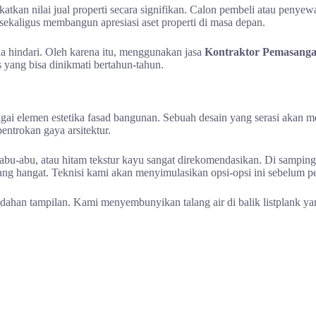
kan nilai jual properti secara signifikan. Calon pembeli atau penyewa
sekaligus membangun apresiasi aset properti di masa depan.
da hindari. Oleh karena itu, menggunakan jasa
Kontraktor Pemasanga
yang bisa dinikmati bertahun-tahun.
agai elemen estetika fasad bangunan. Sebuah desain yang serasi akan
entrokan gaya arsitektur.
bu-abu, atau hitam tekstur kayu sangat direkomendasikan. Di samping i
ng hangat. Teknisi kami akan menyimulasikan opsi-opsi ini sebelum p
ahan tampilan. Kami menyembunyikan talang air di balik listplank ya