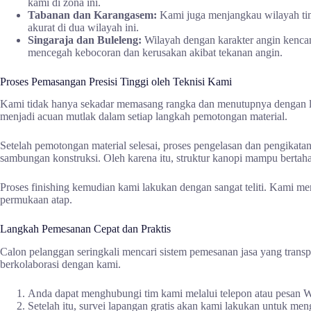
kami di zona ini.
Tabanan dan Karangasem:
Kami juga menjangkau wilayah tim
akurat di dua wilayah ini.
Singaraja dan Buleleng:
Wilayah dengan karakter angin kencan
mencegah kebocoran dan kerusakan akibat tekanan angin.
Proses Pemasangan Presisi Tinggi oleh Teknisi Kami
Kami tidak hanya sekadar memasang rangka dan menutupnya dengan lem
menjadi acuan mutlak dalam setiap langkah pemotongan material.
Setelah pemotongan material selesai, proses pengelasan dan pengikatan
sambungan konstruksi. Oleh karena itu, struktur kanopi mampu bertaha
Proses finishing kemudian kami lakukan dengan sangat teliti. Kami mem
permukaan atap.
Langkah Pemesanan Cepat dan Praktis
Calon pelanggan seringkali mencari sistem pemesanan jasa yang transp
berkolaborasi dengan kami.
Anda dapat menghubungi tim kami melalui telepon atau pesan Wh
Setelah itu, survei lapangan gratis akan kami lakukan untuk me