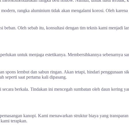
 merekomendasikan rangka besi hollow. Namun, untuk hasil terbaik, k
modern, rangka aluminium tidak akan mengalami korosi. Oleh karena 
asi beban. Oleh sebab itu, konsultasi dengan tim teknis kami menjadi
 diperlukan untuk menjaga estetikanya. Membersihkannya sebenarnya s
n spons lembut dan sabun ringan. Akan tetapi, hindari penggunaan si
 seperti saat pertama kali dipasang.
opi secara berkala. Tindakan ini mencegah sumbatan oleh daun kering 
pemasangan kanopi. Kami menawarkan struktur biaya yang transparan
 kami terapkan.