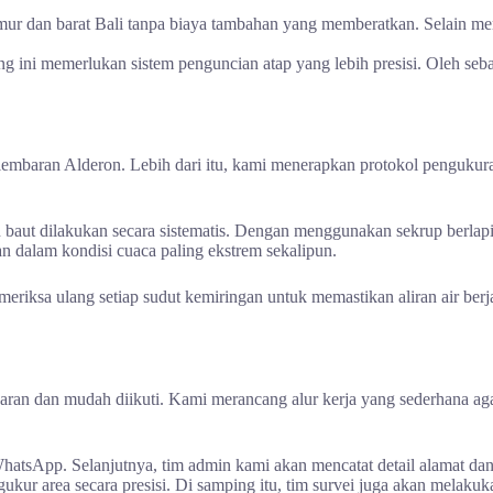
ur dan barat Bali tanpa biaya tambahan yang memberatkan. Selain me
g ini memerlukan sistem penguncian atap yang lebih presisi. Oleh seb
baran Alderon. Lebih dari itu, kami menerapkan protokol pengukuran 
 baut dilakukan secara sistematis. Dengan menggunakan sekrup berlapis
n dalam kondisi cuaca paling ekstrem sekalipun.
eriksa ulang setiap sudut kemiringan untuk memastikan aliran air berja
aran dan mudah diikuti. Kami merancang alur kerja yang sederhana aga
atsApp. Selanjutnya, tim admin kami akan mencatat detail alamat dan 
ngukur area secara presisi. Di samping itu, tim survei juga akan mel