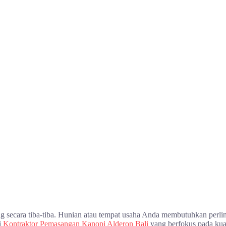
ang secara tiba-tiba. Hunian atau tempat usaha Anda membutuhkan perli
i
Kontraktor Pemasangan Kanopi Alderon Bali
yang berfokus pada kual