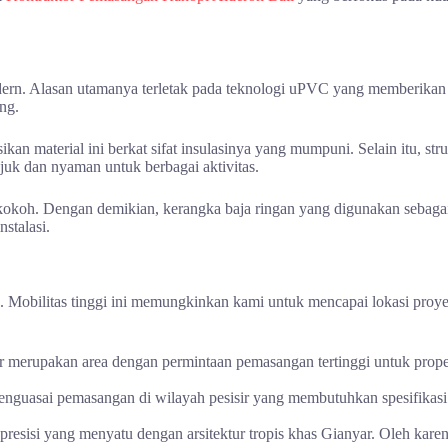
odern. Alasan utamanya terletak pada teknologi uPVC yang memberikan 
ng.
kan material ini berkat sifat insulasinya yang mumpuni. Selain itu, s
ejuk dan nyaman untuk berbagai aktivitas.
n kokoh. Dengan demikian, kerangka baja ringan yang digunakan sebag
stalasi.
 Mobilitas tinggi ini memungkinkan kami untuk mencapai lokasi proyek
 merupakan area dengan permintaan pemasangan tertinggi untuk propert
enguasai pemasangan di wilayah pesisir yang membutuhkan spesifikasi 
sisi yang menyatu dengan arsitektur tropis khas Gianyar. Oleh karena 