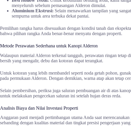
Besi Hollow Tebal:
Untuk kebutuhan bentang lebar, kami sangat
menyeluruh sebelum pemasangan Alderon dimulai.
Aluminium Ekstrusi:
Selain menawarkan tampilan yang sangat 
sempurna untuk area terbuka dekat pantai.
Pemilihan rangka harus disesuaikan dengan kondisi tanah dan ekspekt
bahwa pilihan rangka Anda benar-benar menyatu dengan properti.
Metode Perawatan Sederhana untuk Kanopi Alderon
Walaupun material Alderon terkenal tangguh, perawatan ringan tetap
bersih yang mengalir, debu dan kotoran dapat terangkat.
Untuk kotoran yang lebih membandel seperti noda getah pohon, gunaka
pada permukaan Alderon. Dengan demikian, warna atap akan tetap cerah
Selain pembersihan, periksa juga saluran pembuangan air di atas kan
untuk melakukan pengecekan saluran ini setelah hujan deras reda.
Analisis Biaya dan Nilai Investasi Properti
Anggaran pasti menjadi pertimbangan utama Anda saat merencanakan 
sebanding dengan kualitas material dan tingkat presisi pengerjaan yang