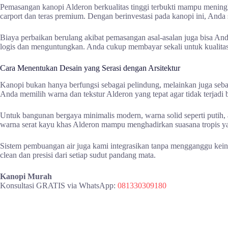
Pemasangan kanopi Alderon berkualitas tinggi terbukti mampu meningkat
carport dan teras premium. Dengan berinvestasi pada kanopi ini, Anda 
Biaya perbaikan berulang akibat pemasangan asal-asalan juga bisa An
logis dan menguntungkan. Anda cukup membayar sekali untuk kualitas 
Cara Menentukan Desain yang Serasi dengan Arsitektur
Kanopi bukan hanya berfungsi sebagai pelindung, melainkan juga seb
Anda memilih warna dan tekstur Alderon yang tepat agar tidak terjadi b
Untuk bangunan bergaya minimalis modern, warna solid seperti putih, a
warna serat kayu khas Alderon mampu menghadirkan suasana tropis ya
Sistem pembuangan air juga kami integrasikan tanpa mengganggu keind
clean dan presisi dari setiap sudut pandang mata.
Kanopi Murah
Konsultasi GRATIS via WhatsApp:
081330309180