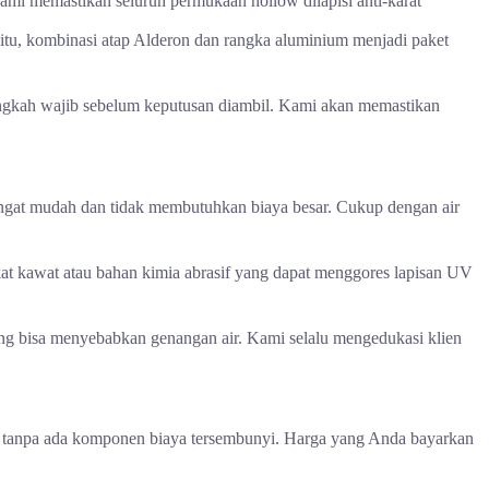
ami memastikan seluruh permukaan hollow dilapisi anti-karat
itu, kombinasi atap Alderon dan rangka aluminium menjadi paket
 langkah wajib sebelum keputusan diambil. Kami akan memastikan
angat mudah dan tidak membutuhkan biaya besar. Cukup dengan air
kat kawat atau bahan kimia abrasif yang dapat menggores lapisan UV
yang bisa menyebabkan genangan air. Kami selalu mengedukasi klien
 tanpa ada komponen biaya tersembunyi. Harga yang Anda bayarkan