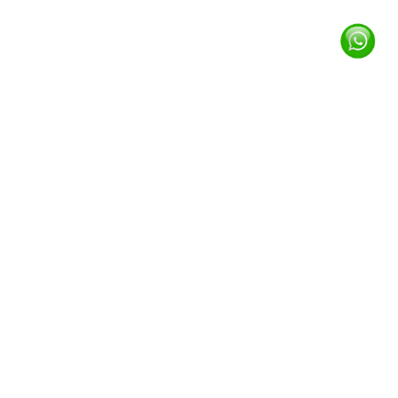
Brand Material Premium
Kami hanya menggunakan bahan kain membran
kualitas dunia untuk ketahanan dan estetika kanopi
Anda.