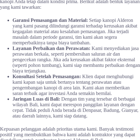
kanopi Anda tetap dalam kondisi prima. Berikut adalah bentuk layanan
yang kami tawarkan:
Garansi Pemasangan dan Material:
Setiap kanopi Alderon
yang kami pasang dilindungi garansi terhadap kerusakan akibat
kegagalan material atau kesalahan pemasangan. Jika terjadi
masalah dalam periode garansi, tim kami akan segera
memperbaikinya tanpa biaya tambahan.
Layanan Perbaikan dan Perawatan:
Kami menyediakan jasa
perawatan berkala, seperti pembersihan saluran air dan
pengecekan rangka. Jika ada kerusakan akibat faktor eksternal
(seperti pohon tumbang), kami siap membantu perbaikan dengan
biaya terjangkau.
Konsultasi Setelah Pemasangan:
Klien dapat menghubungi
kami kapan saja untuk bertanya tentang perawatan atau
pengembangan kanopi di area lain. Kami akan memberikan
saran terbaik agar investasi Anda semakin bernilai.
Jaringan Luas di Bali:
Dengan tim yang tersebar di berbagai
wilayah Bali, kami dapat merespon panggilan layanan dengan
cepat. Tidak peduli Anda berada di Denpasar, Badung, Gianyar,
atau daerah lainnya, kami siap datang.
Kepuasan pelanggan adalah prioritas utama kami. Banyak testimoni
positif yang membuktikan bahwa kami adalah kontraktor yang dapat