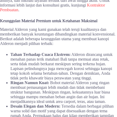
ahlinya, dan nikmati layanan terbaik dari awal hingga akhir. Untuk
informasi lebih lanjut dan konsultasi gratis, kunjungi
Kontraktor
Pembuatan
.
Keunggulan Material Premium untuk Ketahanan Maksimal
Material Alderon yang kami gunakan telah teruji kualitasnya dan
memberikan banyak keuntungan dibandingkan material konvensional.
Berikut adalah beberapa keunggulan utama yang membuat kanopi
Alderon menjadi pilihan terbaik:
Tahan Terhadap Cuaca Ekstrem:
Alderon dirancang untuk
menahan panas terik matahari Bali tanpa memuai atau retak,
serta tidak mudah berkarat meskipun sering terkena hujan.
Lapisan pelindungnya juga mencegah korosi sehingga kanopi
tetap kokoh selama bertahun-tahun. Dengan demikian, Anda
tidak perlu khawatir biaya perawatan yang tinggi.
Ringan Namun Kuat:
Bobot material Alderon yang ringan
membuat pemasangan lebih mudah dan tidak membebani
struktur bangunan. Meskipun ringan, kekuatannya luar biasa
sehingga mampu menahan beban angin dan air hujan. Ini
menjadikannya ideal untuk area carport, teras, atau taman.
Desain Elegan dan Modern:
Tersedia dalam berbagai pilihan
warna solid dan motif yang dapat disesuaikan dengan tema
rumah Anda. Permukaan halus dan kilap memberikan tampilan