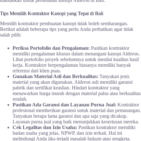
diandalkan untuk pembuatan kanopi Alderon di Bali.
Tips Memilih Kontraktor Kanopi yang Tepat di Bali
Memilih kontraktor pembuatan kanopi tidak boleh sembarangan.
Berikut adalah beberapa tips yang perlu Anda perhatikan agar tidak
salah pilih:
Periksa Portofolio dan Pengalaman:
Pastikan kontraktor
memiliki pengalaman khusus dalam menangani kanopi Alderon.
Lihat portofolio proyek sebelumnya untuk menilai kualitas hasil
kerja. Kontraktor berpengalaman biasanya memiliki banyak
referensi dari klien puas.
Gunakan Material Asli dan Berkualitas:
Tanyakan jenis
material yang akan digunakan. Alderon asli memiliki garansi
pabrik dan sertifikat keaslian. Hindari kontraktor yang
menawarkan harga murah dengan material palsu atau berkualitas
rendah.
Pastikan Ada Garansi dan Layanan Purna Jual:
Kontraktor
profesional memberikan garansi untuk material dan pemasangan.
Tanyakan berapa lama garansi dan apa saja yang dicakup.
Layanan purna jual yang baik menunjukkan keseriusan mereka.
Cek Legalitas dan Izin Usaha:
Pastikan kontraktor memiliki
badan usaha yang jelas, NPWP, dan izin terkait. Hal ini
melindungi Anda jika terjadi masalah hukum atau sengketa.