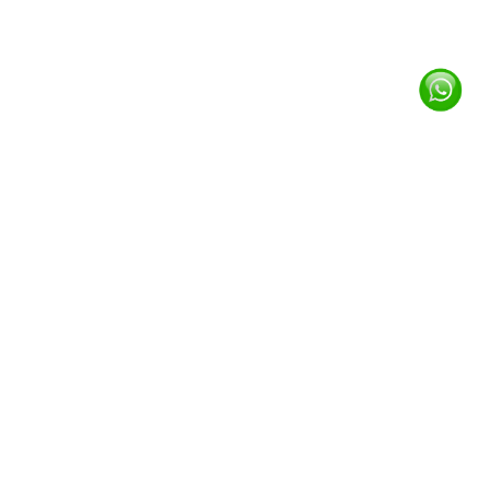
Brand Material Premium
Kami hanya menggunakan bahan kain membran
kualitas dunia untuk ketahanan dan estetika kanopi
Anda.