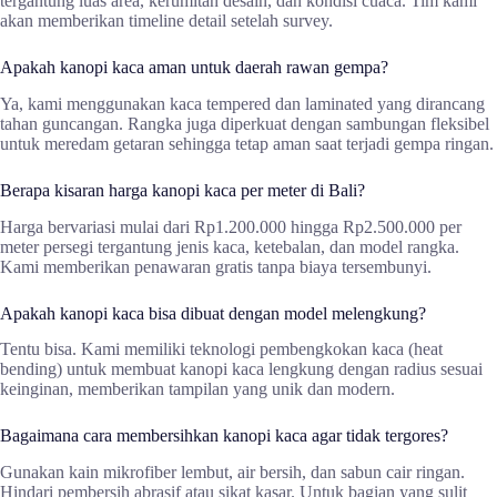
tergantung luas area, kerumitan desain, dan kondisi cuaca. Tim kami
akan memberikan timeline detail setelah survey.
Apakah kanopi kaca aman untuk daerah rawan gempa?
Ya, kami menggunakan kaca tempered dan laminated yang dirancang
tahan guncangan. Rangka juga diperkuat dengan sambungan fleksibel
untuk meredam getaran sehingga tetap aman saat terjadi gempa ringan.
Berapa kisaran harga kanopi kaca per meter di Bali?
Harga bervariasi mulai dari Rp1.200.000 hingga Rp2.500.000 per
meter persegi tergantung jenis kaca, ketebalan, dan model rangka.
Kami memberikan penawaran gratis tanpa biaya tersembunyi.
Apakah kanopi kaca bisa dibuat dengan model melengkung?
Tentu bisa. Kami memiliki teknologi pembengkokan kaca (heat
bending) untuk membuat kanopi kaca lengkung dengan radius sesuai
keinginan, memberikan tampilan yang unik dan modern.
Bagaimana cara membersihkan kanopi kaca agar tidak tergores?
Gunakan kain mikrofiber lembut, air bersih, dan sabun cair ringan.
Hindari pembersih abrasif atau sikat kasar. Untuk bagian yang sulit