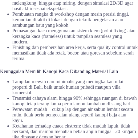
melengkung, hingga atap miring, dengan simulasi 2D/3D agar
hasil akhir sesuai ekspektasi.
Pembuatan rangka di workshop dengan mesin presisi tinggi,
kemudian dirakit di lokasi dengan teknik pengelasan atau
sambungan baut yang kokoh.
Pemasangan kaca menggunakan sistem klem (point fixing) atau
kerangka kaca (frameless) untuk tampilan seamless yang
modern.
Finishing dan pembersihan area kerja, serta quality control untuk
memastikan tidak ada retak, bocor, atau goresan sebelum serah
terima.
Keunggulan Memilih Kanopi Kaca Dibanding Material Lain
Tampilan mewah dan minimalis yang meningkatkan nilai
properti di Bali, baik untuk hunian pribadi maupun villa
komersial.
Transmisi cahaya alami hingga 90% sehingga ruangan di bawah
kanopi tetap terang tanpa perlu lampu tambahan di siang hari.
Perawatan mudah – cukup lap dengan air sabun lembut secara
rutin, tidak perlu pengecatan ulang seperti kanopi baja atau
kayu.
Ketahanan terhadap cuaca ekstrem: tidak mudah lapuk, tidak
berkarat, dan mampu menahan beban angin hingga 120 km/jam
jika dipasang dengan benar.