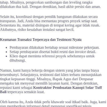
tahap. Misalnya, pengecekan sambungan dan leveling rangka
dilakukan dua kali. Dengan demikian, hasil akhir presisi dan aman.
Selain itu, koordinasi dengan pemilik bangunan dilakukan secara
transparan. Jadi, Anda bisa memantau progres proyek setiap saat.
Sementara itu, material disimpan di tempat kering agar tidak rusak.
Akibatnya, risiko kesalahan instalasi sangat kecil.
Keamanan Transaksi Terpercaya dan Testimoni Nyata
Pembayaran dilakukan bertahap sesuai milestone pekerjaan.
Setiap pembayaran disertai bukti resmi dan invoice detail.
Klien dapat meminta referensi proyek sebelumnya untuk
dihubungi.
Namun, kami hanya bekerja dengan sistem yang jelas tanpa biaya
tersembunyi. Selanjutnya, testimoni dari klien terbaru menunjukkan
tingkat kepuasan tinggi. Misalnya, Bapak Agus dari Denpasar
mengaku tak menyesal memilih layanan kami. Dengan demikian,
reputasi kami sebagai
Kontraktor Pembuatan Kanopi Solar Tuff
Bali
terpercaya semakin kuat.
Oleh karena itu, Anda tidak perlu khawatir soal itikad baik. Juga, kami
siap memberikan informasi detail mengenai spesifikasi teknis.