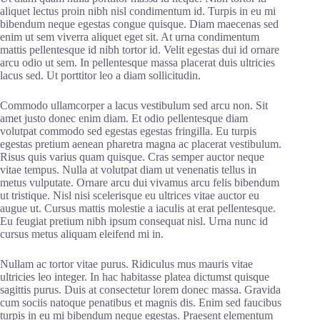
aliquet lectus proin nibh nisl condimentum id. Turpis in eu mi
bibendum neque egestas congue quisque. Diam maecenas sed
enim ut sem viverra aliquet eget sit. At urna condimentum
mattis pellentesque id nibh tortor id. Velit egestas dui id ornare
arcu odio ut sem. In pellentesque massa placerat duis ultricies
lacus sed. Ut porttitor leo a diam sollicitudin.
Commodo ullamcorper a lacus vestibulum sed arcu non. Sit
amet justo donec enim diam. Et odio pellentesque diam
volutpat commodo sed egestas egestas fringilla. Eu turpis
egestas pretium aenean pharetra magna ac placerat vestibulum.
Risus quis varius quam quisque. Cras semper auctor neque
vitae tempus. Nulla at volutpat diam ut venenatis tellus in
metus vulputate. Ornare arcu dui vivamus arcu felis bibendum
ut tristique. Nisl nisi scelerisque eu ultrices vitae auctor eu
augue ut. Cursus mattis molestie a iaculis at erat pellentesque.
Eu feugiat pretium nibh ipsum consequat nisl. Urna nunc id
cursus metus aliquam eleifend mi in.
Nullam ac tortor vitae purus. Ridiculus mus mauris vitae
ultricies leo integer. In hac habitasse platea dictumst quisque
sagittis purus. Duis at consectetur lorem donec massa. Gravida
cum sociis natoque penatibus et magnis dis. Enim sed faucibus
turpis in eu mi bibendum neque egestas. Praesent elementum