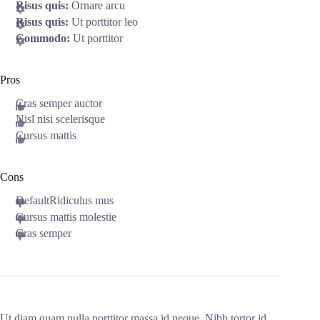
Risus quis:
Ornare arcu
Risus quis:
Ut porttitor leo
Commodo:
Ut porttitor
Pros
Cras semper auctor
Nisl nisi scelerisque
Cursus mattis
Cons
DefaultRidiculus mus
Cursus mattis molestie
Cras semper
Ut diam quam nulla porttitor massa id neque. Nibh tortor id