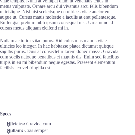
vitae tempus. Nulla at volutpat diam ut venenatis tellus in
metus vulputate. Ornare arcu dui vivamus arcu felis bibendum
ut tristique. Nisl nisi scelerisque eu ultrices vitae auctor eu
augue ut. Cursus mattis molestie a iaculis at erat pellentesque.
Eu feugiat pretium nibh ipsum consequat nisl. Urna nunc id
cursus metus aliquam eleifend mi in.
Nullam ac tortor vitae purus. Ridiculus mus mauris vitae
ultricies leo integer. In hac habitasse platea dictumst quisque
sagittis purus. Duis at consectetur lorem donec massa. Gravida
cum sociis natoque penatibus et magnis dis. Enim sed faucibus
turpis in eu mi bibendum neque egestas. Praesent elementum
facilisis leo vel fringilla est.
Specs
Ultricies:
Gravioa cum
Nullam:
Cras semper